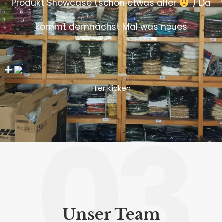
Produkt Showcase (schon etwas älter
) Da
kommt demnächst Mal was neues
Hier klicken
03
Unser Team