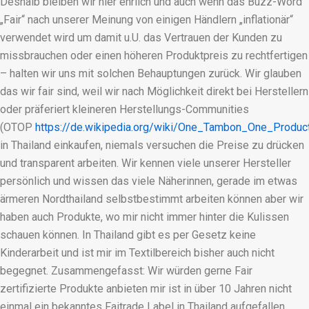
Deshalb bleiben wir hier ehrlich und auch wenn das Buzz-Word
„Fair“ nach unserer Meinung von einigen Händlern „inflationär“
verwendet wird um damit u.U. das Vertrauen der Kunden zu
missbrauchen oder einen höheren Produktpreis zu rechtfertigen
– halten wir uns mit solchen Behauptungen zurück. Wir glauben
das wir fair sind, weil wir nach Möglichkeit direkt bei Herstellern
oder präferiert kleineren Herstellungs-Communities
(OTOP
https://de.wikipedia.org/wiki/One_Tambon_One_Produc
in Thailand einkaufen, niemals versuchen die Preise zu drücken
und transparent arbeiten. Wir kennen viele unserer Hersteller
persönlich und wissen das viele Näherinnen, gerade im etwas
ärmeren Nordthailand selbstbestimmt arbeiten können aber wir
haben auch Produkte, wo mir nicht immer hinter die Kulissen
schauen können. In Thailand gibt es per Gesetz keine
Kinderarbeit und ist mir im Textilbereich bisher auch nicht
begegnet. Zusammengefasst: Wir würden gerne Fair
zertifizierte Produkte anbieten mir ist in über 10 Jahren nicht
einmal ein bekanntes Faitrade Label in Thailand aufgefallen